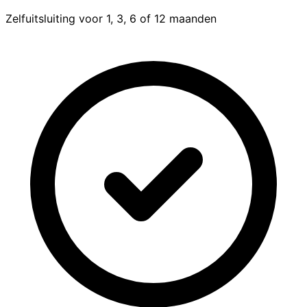
Zelfuitsluiting voor 1, 3, 6 of 12 maanden