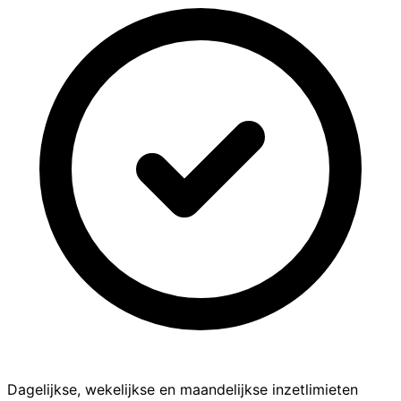
Dagelijkse, wekelijkse en maandelijkse inzetlimieten