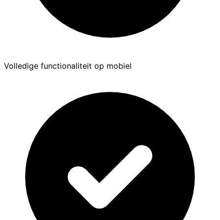
Volledige functionaliteit op mobiel