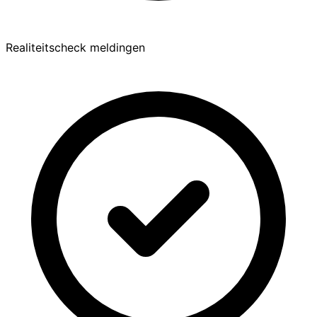
Realiteitscheck meldingen