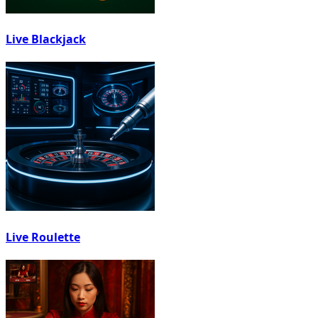
Live Blackjack
Live Roulette