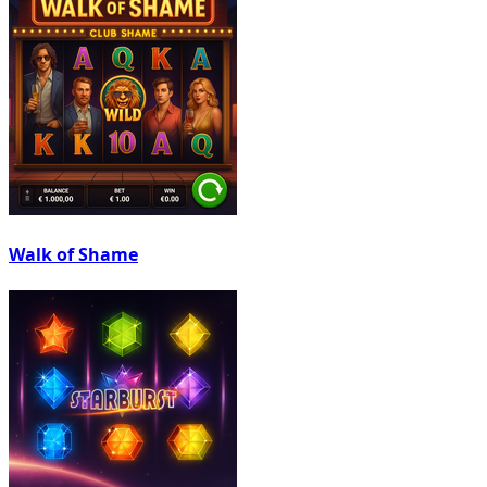
Walk of Shame