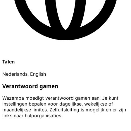
Talen
Nederlands, English
Verantwoord gamen
Wazamba moedigt verantwoord gamen aan. Je kunt
instellingen bepalen voor dagelijkse, wekelijkse of
maandelijkse limites. Zelfuitsluiting is mogelijk en er zijn
links naar hulporganisaties.