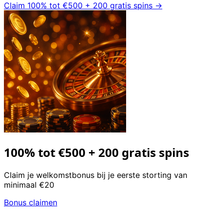
Claim 100% tot €500 + 200 gratis spins →
100% tot €500 + 200 gratis spins
Claim je welkomstbonus bij je eerste storting van
minimaal €20
Bonus claimen