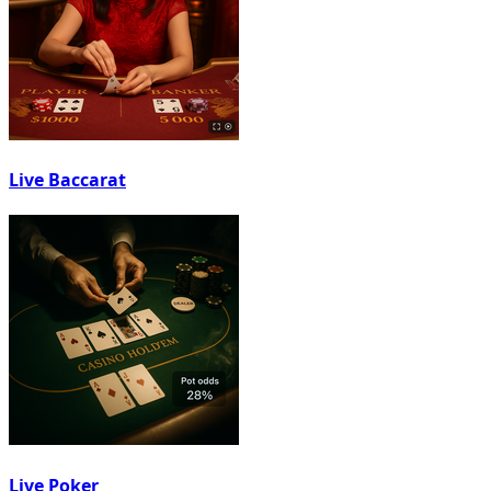
Live Baccarat
Live Poker